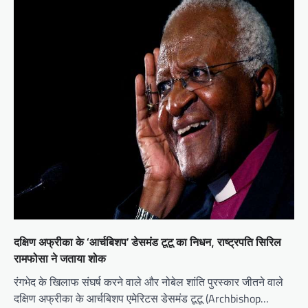
g
a
t
i
o
n
दक्षिण अफ्रीका के ‘आर्चबिशप’ डेसमंड टूटू का निधन, राष्ट्रपति सिरिल
रामफोसा ने जताया शोक
रंगभेद के खिलाफ संघर्ष करने वाले और नोबेल शांति पुरस्कार जीतने वाले
दक्षिण अफ्रीका के आर्चबिशप एमेरिटस डेसमंड टूटू (Archbishop…