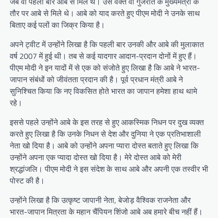
जब वो पहली बार आबे से मिले थे। उस वक्‍त वो गुजरात के मुख्‍यमंत्री के
तौर पर आबे से मिले थे। आबे को याद करते हुए पीएम मोदी ने उनके साथ
बिताए कई पलों का जिक्र किया है।
अपने ट्वीट में उन्‍होंने लिखा है कि पहली बार उनकी और आबे की मुलाकात
वर्ष 2007 में हुई थी। तब से कई यादगार आदान-प्रदान दोनों में हुए हैं।
पीएम मोदी ने इन यादों में से एक को संजोते हुए लिखा है कि आबे ने भारत-
जापान संबंधों को जीवंतता प्रदान की है। पूर्व प्रधान मंत्री आबे ने
सुनिश्चित किया कि नए विकसित होते भारत का जापान हमेशा हाथ थामे
रहे।
इससे पहले उन्‍होंने आबे के इस तरह से हुए आकस्मिक निधन पर दुख व्‍यक्‍त
करते हुए लिखा है कि उनके निधन से देश और दुनिया ने एक प्रतिभाशाली
नेता खो दिया है। आबे को उन्‍होंने अपना प्‍यारा दोस्‍त बताते हुए लिखा कि
उन्‍होंने अपना एक प्‍यादा दोस्‍त खो दिया है। मेरे दोस्‍त आबे को मेरी
श्रद्धांजलि। पीएम मोदी ने इस संदेश के साथ आबे और अपनी एक तस्‍वीर भी
पोस्‍ट की है।
उन्‍होंने लिखा है कि उत्कृष्ट जापानी नेता, बेजोड़ वैश्विक राजनेता और
भारत-जापान मित्रता के महान चैंपियन शिंजो आबे अब हमारे बीच नहीं हैं।