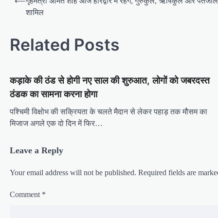
⟵
गृहमंत्री अमित शाह आज हरिद्वार में रहेंगे, गुरुकुल, ऋषिकुल और पतंजलि में 
o
शामिल
s
Related Posts
t
n
a
कड़ाके की ठंड से होगी नए साल की शुरुआत, लोगों को जबरदस्त
v
ठंडक का सामना करना होगा
i
पश्चिमी विक्षोभ की सक्रियता के चलते मैदान से लेकर पहाड़ तक मौसम का
g
मिजाज अगले एक दो दिन में फिर…
a
t
Leave a Reply
i
Your email address will not be published.
Required fields are mark
o
n
Comment
*