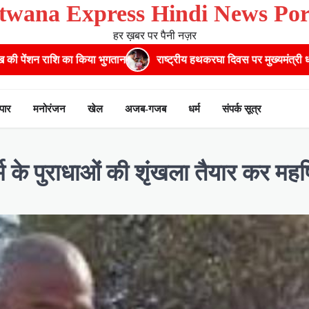
twana Express Hindi News Por
हर ख़बर पर पैनी नज़र
या भुगतान
राष्ट्रीय हथकरघा दिवस पर मुख्यमंत्री धामी ने उत्कृष्ट बुनकरों
ापार
मनोरंजन
खेल
अजब-गजब
धर्म
संपर्क सूत्र
 के पुराधाओं की शृंखला तैयार कर महर्षि