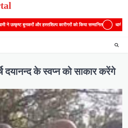
tal
 और हस्तशिल्प कारीगरों को किया सम्मानित
​धामी कैबिनेट का बड़ा फैसला: 
 दयानन्द के स्वप्न को साकार करेंगे