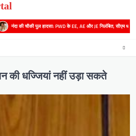
tal
दसा: PWD के EE, AE और JE निलंबित, सीएम धामी के निर्देश पर सख्त कार्रवाई
न की धज्जियां नहीं उड़ा सकते