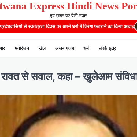
twana Express Hindi News Por
हर ख़बर पर पैनी नज़र
ा दिवस पर अपने घरों में तिरंगा फहराने का किया आवाह्न
नंदा की चौकी पुल हा
ापार
मनोरंजन
खेल
अजब-गजब
धर्म
संपर्क सूत्र
ंह रावत से सवाल, कहा – खुलेआम संविधा